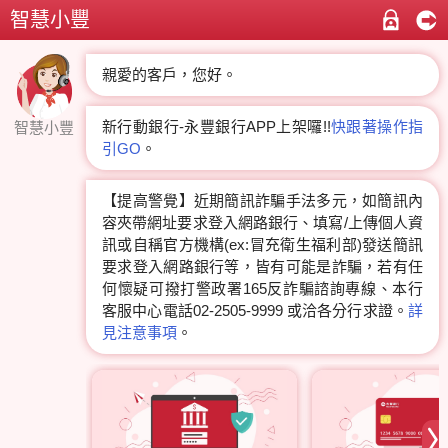
智慧小豐
親愛的客戶，您好。
新行動銀行-永豐銀行APP上架囉!!
快跟著操作指
智慧小豐
引GO
。
【提高警覺】近期簡訊詐騙手法多元，如簡訊內
容夾帶網址要求登入網路銀行、填寫/上傳個人資
訊或自稱官方機構(ex:冒充衛生福利部)發送簡訊
要求登入網路銀行等，皆有可能是詐騙，若有任
何懷疑可撥打警政署165反詐騙諮詢專線、本行
客服中心電話02-2505-9999 或洽各分行求證。
詳
見注意事項
。